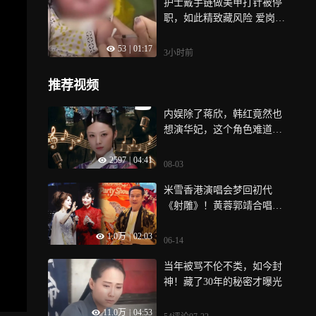
护士戴手链做美甲打针被停
受的伤害是实实在在的”
职，如此精致藏风险 爱岗敬
业真美丽
53
|
01:17
3小时前
推荐视频
内娱除了蒋欣，韩红竟然也
想演华妃，这个角色难道真
的谁演谁红吗
2597
|
04:41
08-03
米雪香港演唱会梦回初代
《射雕》！黄蓉郭靖合唱
《谁是大英雄》，赵雅芝压
1.0万
|
02:03
轴合唱掀起高潮
06-14
当年被骂不伦不类，如今封
神！藏了30年的秘密才曝光
11.0万
|
04:53