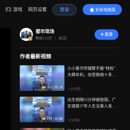
游戏
网页设置
登录
安装电脑版
内容更精彩
都市现场
关注
粉丝
15.0万
|
关注
1
作者最新视频
小小看守所辅警手握“特权”
大肆牟利，收受贿赂十多万
元 香烟三十多条，真正的漏
365
|
01:28
洞从来不止一人，松弛监管
-1小时前
才是最大病根
出生相隔55分钟被抱错，广
东错换37年人生当事人发
声，从小被猜忌 家庭破碎，
133
|
01:48
寻亲成功亲生父亲已经离
1小时前
世，“苦难不分高低 我们承