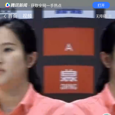
· 获取全网一手热点
打开
首页
视频
无障碍