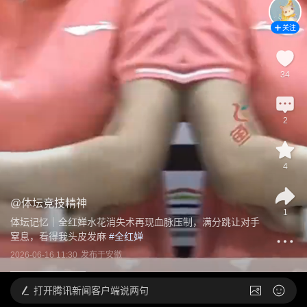
关注
34
2
4
@
体坛竞技精神
1
体坛记忆｜全红婵水花消失术再现血脉压制，满分跳让对手
窒息，看得我头皮发麻
 #
全红婵
2026-06-16 11:30
发布于
安徽
打开
腾讯新闻客户端说两句