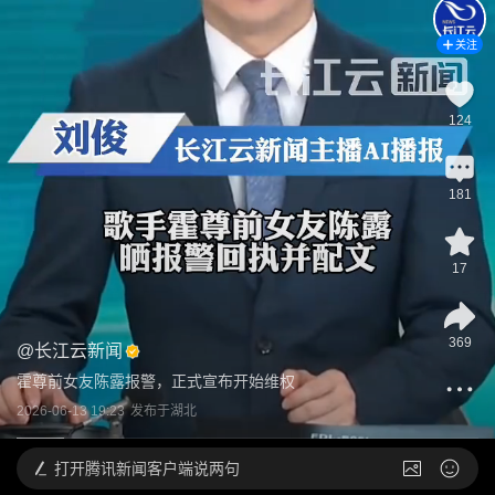
关注
124
181
17
369
@
长江云新闻
霍尊前女友陈露报警，正式宣布开始维权
2026-06-13 19:23
发布于
湖北
打开
腾讯新闻客户端说两句