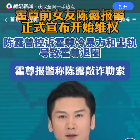
· 获取全网一手热点
打开
首页
视频
无障碍