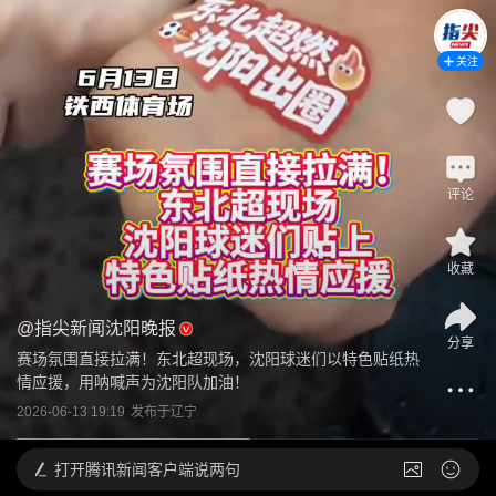
关注
评论
收藏
@
指尖新闻沈阳晚报
分享
赛场氛围直接拉满！东北超现场，沈阳球迷们以特色贴纸热
情应援，用呐喊声为沈阳队加油！
2026-06-13 19:19
发布于
辽宁
打开
腾讯新闻客户端说两句