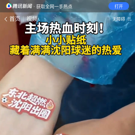
· 获取全网一手热点
打开
首页
视频
无障碍