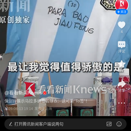
关注
4
评论
收藏
分享
@
看看新闻Knews
保剑锋展示马拉多纳签名球衣：这可是“To签”！
2026-06-13 19:14
发布于
上海
打开
腾讯新闻客户端说两句