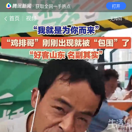
· 获取全网一手热点
打开
首页
视频
无障碍