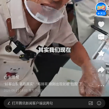
关注
评论
收藏
分享
@
生活帮
“好客山东 名副其实”  “鸡排哥”刚刚出现就被“包围”了
2026-06-13 19:02
发布于
山东
打开
腾讯新闻客户端说两句