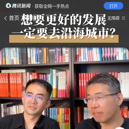
· 获取全网一手热点
打开
首页
视频
无障碍