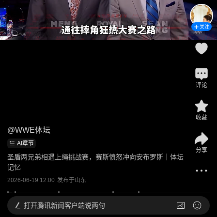
关注
评论
收藏
@
WWE体坛
AI章节
分享
圣盾两兄弟相遇上绳挑战赛，赛斯愤怒冲向安布罗斯｜体坛
记忆
2026-06-19 12:00
发布于
山东
打开
腾讯新闻客户端说两句