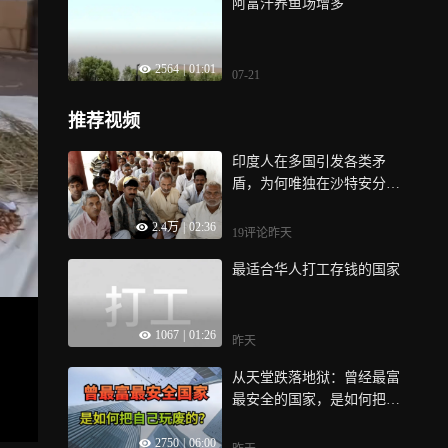
阿富汗养鱼场增多
2564
|
01:01
07-21
推荐视频
印度人在多国引发各类矛
盾，为何唯独在沙特安分务
工，沙特是如何管理他们
2.4万
|
02:36
的？
19评论
昨天
最适合华人打工存钱的国家
1067
|
01:26
昨天
从天堂跌落地狱：曾经最富
最安全的国家，是如何把自
己玩废的？
2750
|
06:00