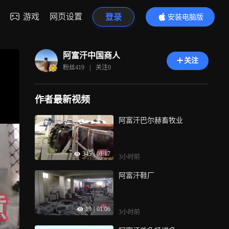
游戏
网页设置
登录
安装电脑版
内容更精彩
阿富汗中国商人
关注
粉丝
419
|
关注
0
作者最新视频
阿富汗巴尔赫畜牧业
345
|
01:17
3小时前
阿富汗鞋厂
19
|
01:06
3小时前