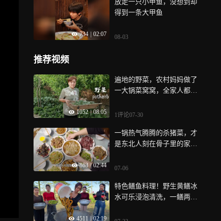
放走一只小甲鱼，没想到却
得到一条大甲鱼
734
|
02:07
08-03
推荐视频
遍地的野菜，农村妈妈做了
一大锅菜窝窝，全家人都吃
美了，真香
1052
|
08:05
1评论
07-30
一锅热气腾腾的杀猪菜，才
是东北人刻在骨子里的家乡
味道
863
|
02:44
07-06
特色鳝鱼料理！野生黄鳝冰
水可乐浸泡清洗，一鳝两吃
红烧配鳝鱼汤
4511
|
02:19