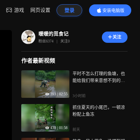
游戏
网页设置
登录
安装电脑版
内容更精彩
暖暖的觅食记
关注
粉丝
6374
|
关注
0
作者最新视频
平时不怎么打理的鱼塘，也
能给我们带来意想不到的收
获
393
|
02:55
3小时前
抓住夏天的小尾巴，一顿凉
粉配上鱼冻
439
|
01:58
前天