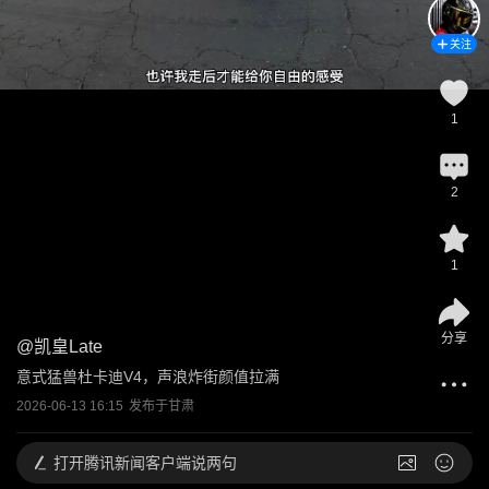
关注
1
2
1
分享
@
凯皇Late
意式猛兽杜卡迪V4，声浪炸街颜值拉满
2026-06-13 16:15
发布于
甘肃
打开
腾讯新闻客户端说两句