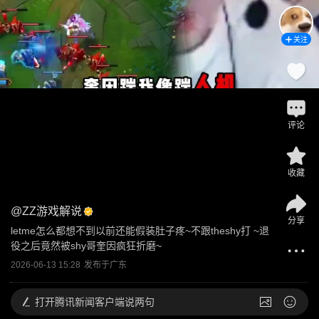
关注
评论
收藏
@
ZZ游戏解说
分享
letme怎么都想不到以前还能假装肚子疼~不跟theshy打 ~退
役之后竟然被shy哥奎因疯狂折磨~
2026-06-13 15:28
发布于
广东
打开
腾讯新闻客户端说两句