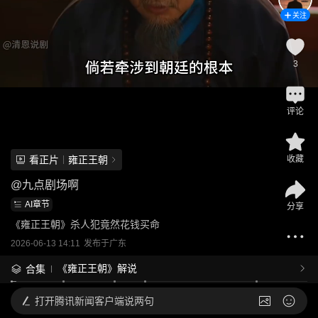
关注
3
评论
看正片
雍正王朝
收藏
@
九点剧场啊
AI章节
分享
《雍正王朝》杀人犯竟然花钱买命
2026-06-13 14:11
发布于
广东
《雍正王朝》解说
合集
打开
腾讯新闻客户端说两句