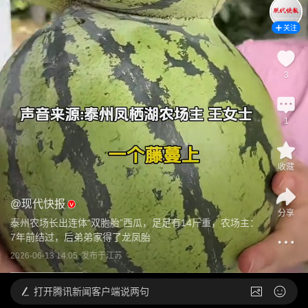
关注
3
1
收藏
@
现代快报
分享
泰州农场长出连体“双胞胎”西瓜，足足有14斤重，农场主：
7年前结过，后弟弟家得了龙凤胎
2026-06-13 14:05
发布于
江苏
打开
腾讯新闻客户端说两句