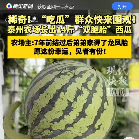
· 获取全网一手热点
打开
首页
视频
无障碍