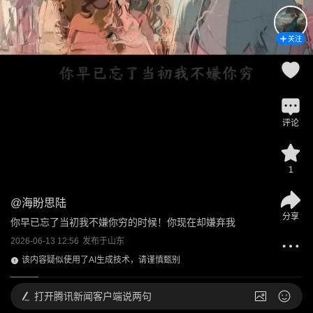
关注
评论
1
@
海盼思陆
分享
你早已忘了当初我不嫌你穷的时候！你现在却嫌弃我
2026-06-13 12:56
发布于
山东
该内容疑似使用了AI生成技术，请谨慎甄别
打开
腾讯新闻客户端说两句