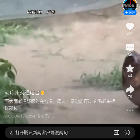
关注
470
68
44
@
广州交通电台
79
下大雨老虎舒服的在泡澡，网友：感觉能打过 它看起来很
好欺负
2026-06-13 12:54
发布于
广东
打开
腾讯新闻客户端说两句