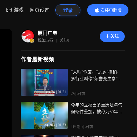
游戏
网页设置
登录
安装电脑版
内容更精彩
厦门广电
关注
粉丝
1.9万
|
关注
0
作者最新视频
“大师”作废，“之乡”撤销，
多行业叫停“荣誉变生意”乱
象，让竞争回归到最朴素也
74
|
01:21
最公平的逻辑：凭本事说
-2小时前
话，靠口碑留人
今年的立秋因多重历法与气
候条件叠加，被称为60年一
遇，很不一般，厦门什么时
263
|
01:53
候能够凉快下来？
1评论
1小时前