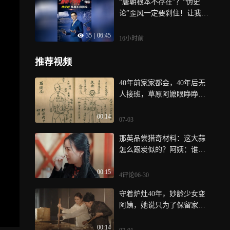
“唐朝根本不存在”？“伪史
论”歪风一定要刹住！让我们
来扒开“伪史论”外衣，深度
35
|
06:45
剖析从“皇汉史观”到“1644史
16小时前
观”的荒谬，也呼吁广大网民
建立正确的历史观，理性读
推荐视频
史、学史
40年前家家都会，40年后无
人接班，草原阿嬷眼睁睁看
秘方失传
00:14
07-03
那英品尝猎奇材料：这大蒜
怎么跟炭似的？阿姨：谁让
你吃了
00:15
4评论
06-30
守着炉灶40年，妙龄少女变
阿姨，她说只为了保留家乡
的味道
00:14