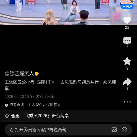
关注
22
2
3
@
综艺爆笑人
王濛团五公小考《那时雨》，古风雅韵与创意并行丨乘风纯
享
1
2026-06-13 12:38
发布于
河南
作者声明：个人观点，仅供参考
《乘风2026》舞台纯享
合集
打开
腾讯新闻客户端说两句