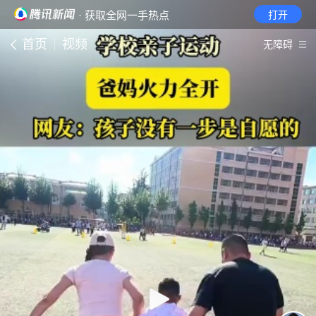
· 获取全网一手热点
打开
首页
视频
无障碍