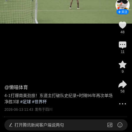
关注
48
11
9
@
懒喵体育
58
4-1打爆南美劲旅！东道主打破队史纪录+时隔96年再次单场
净胜3球
 #
足球
 #
世界杯
2026-06-13 11:43
发布于
四川
打开
腾讯新闻客户端说两句