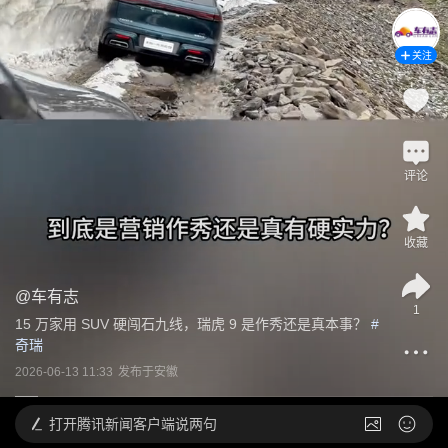
关注
评论
收藏
@
车有志
1
15 万家用 SUV 硬闯石九线，瑞虎 9 是作秀还是真本事？
 #
奇瑞
2026-06-13 11:33
发布于
安徽
打开
腾讯新闻客户端说两句