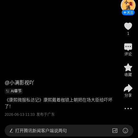
关注
1
评论
收藏
@
小满影视吖
AI章节
分享
《康熙微服私访记》康熙戴着枷锁上朝把在场大臣给吓坏
了！
2026-06-13 11:33
发布于
广东
打开
腾讯新闻客户端说两句