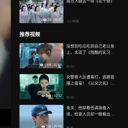
展示人脉这一块《花千骨》
71
|
00:45
-5小时前
推荐视频
没想到吃瓜吃到自己老公身
上，太逗了《残酷的实习
生》
1399
|
02:06
08-03
女警救人反遭毒打，逃跑竟
撞上毒枭！《以父之名》第2
3集
346
|
02:12
08-01
金关：他穿着低调准备入
境，检查人员却一眼看出问
题
239
|
01:03