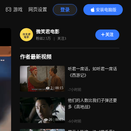
游戏
网页设置
登录
安装电脑版
内容更精彩
微笑君电影
关注
粉丝
2.5万
|
关注
3
作者最新视频
听君一席话，如听君一席话
《西游记》
2
|
00:15
-7小时前
他们的人数比我们子弹还要
多《高地战》
26
|
00:55
-6小时前