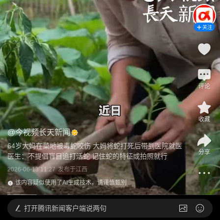
关注
评论
收藏
@
今视频长天新闻
64岁大妈在菜地被毒蛇咬伤 大妈将蛇打死后带到医院就医 
分享
医生：不提倡盲目追打活蛇 记住蛇的特征或拍照就行
2026-06-13 11:27
发布于
江西
该内容疑似使用了AI生成技术，请谨慎甄别
打开
腾讯新闻客户端说两句