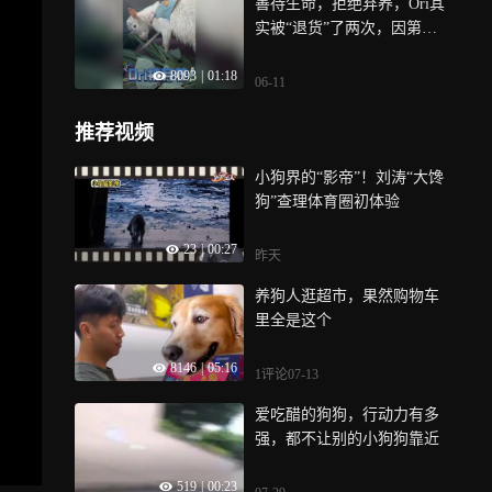
善待生命，拒绝弃养，Ori其
实被“退货”了两次，因第一
次没有被我证实所以并没有
8093
|
01:18
表现在视频里，第二次又被
06-11
抛弃了是有所记录的，而我
因此也“捡了漏”，它经过几
推荐视频
次的周转最终到了我家，才
有了这一系列有趣的故事，
小狗界的“影帝”！刘涛“大馋
然而，城市养羊绝非易事，
狗”查理体育圈初体验
我花了大量的时间精力去照
顾她，她也完全改变了我的
23
|
00:27
昨天
生活
养狗人逛超市，果然购物车
里全是这个
8146
|
05:16
1评论
07-13
爱吃醋的狗狗，行动力有多
强，都不让别的小狗狗靠近
519
|
00:23