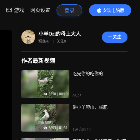
游戏
网页设置
登录
安装电脑版
内容更精彩
小羊Ori的母上大人
关注
粉丝
47
|
关注
0
作者最新视频
吃完你的吃你的
3550
|
00:19
06-25
带小羊爬山，减肥
7893
|
01:51
1评论
06-15