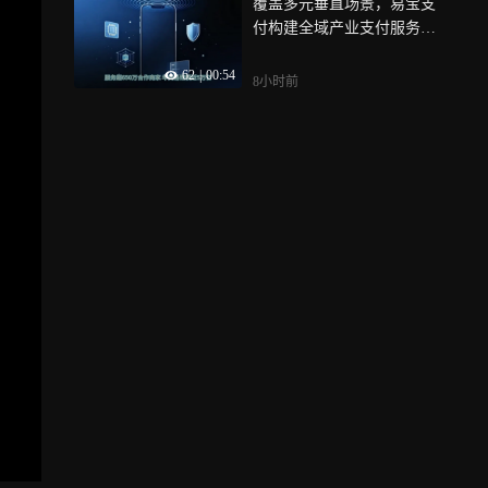
覆盖多元垂直场景，易宝支
付构建全域产业支付服务体
系
62
|
00:54
8小时前