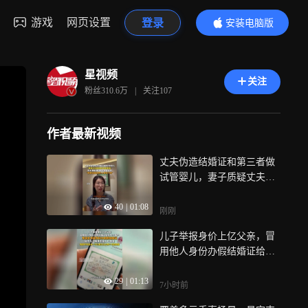
游戏
网页设置
登录
安装电脑版
内容更精彩
星视频
关注
粉丝
310.6万
|
关注
107
作者最新视频
丈夫伪造结婚证和第三者做
试管婴儿，妻子质疑丈夫回
应称已销毁胚胎
40
|
01:08
刚刚
儿子举报身价上亿父亲，冒
用他人身份办假结婚证给私
生子落户：比我女儿大2个月
29
|
01:13
7小时前