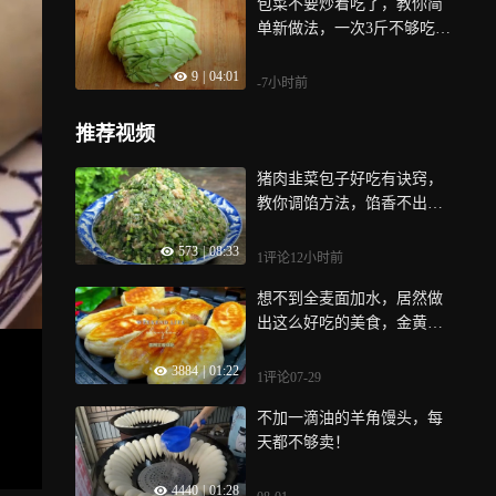
包菜不要炒着吃了，教你简
单新做法，一次3斤不够吃，
比吃肉还香
9
|
04:01
-7小时前
推荐视频
猪肉韭菜包子好吃有诀窍，
教你调馅方法，馅香不出
水，蓬松又暄软
573
|
08:33
1评论
12小时前
想不到全麦面加水，居然做
出这么好吃的美食，金黄焦
脆松软好吃
3884
|
01:22
1评论
07-29
不加一滴油的羊角馒头，每
天都不够卖！
4440
|
01:28