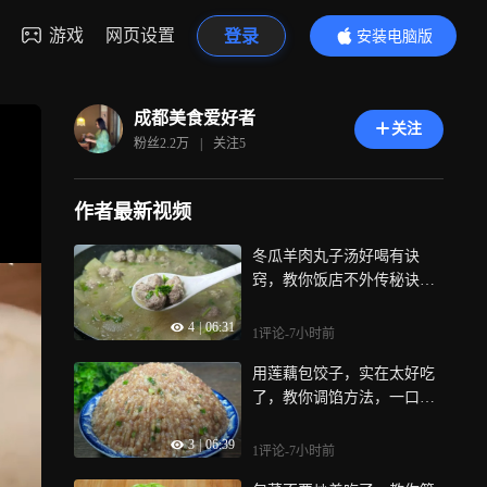
游戏
网页设置
登录
安装电脑版
内容更精彩
成都美食爱好者
关注
粉丝
2.2万
|
关注
5
作者最新视频
冬瓜羊肉丸子汤好喝有诀
窍，教你饭店不外传秘诀，
鲜嫩多汁还不膻
4
|
06:31
1评论
-7小时前
用莲藕包饺子，实在太好吃
了，教你调馅方法，一口一
个真香
3
|
06:39
1评论
-7小时前