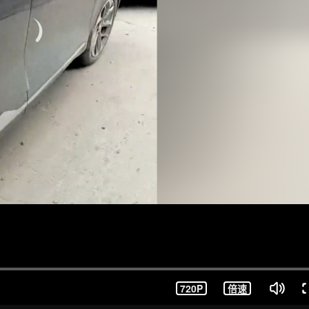
720P
倍速