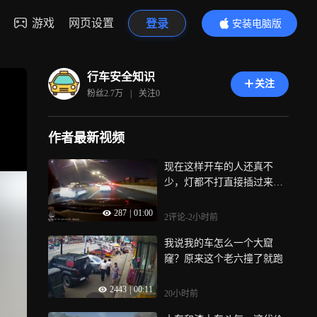
游戏
网页设置
登录
安装电脑版
内容更精彩
行车安全知识
关注
粉丝
2.7万
|
关注
0
作者最新视频
现在这样开车的人还真不
少，灯都不打直接插过来，
撞上了谁的责任
287
|
01:00
2评论
-2小时前
我说我的车怎么一个大窟
窿？原来这个老六撞了就跑
2443
|
00:11
20小时前