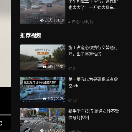
小车和渣土车斗气，这代价
也太大了！一开始大货车别
了他一下，他不服气要别回
2.8万
|
01:18
去，就这样了
41评论
20小时前
推荐视频
施工占道必须执行交替通行
吗，出了事算谁的
469
|
02:52
07-24
第一眼我以为是碰瓷或者虚
空aeb
415
|
00:28
07-10
新手学车技巧 辅道右转不受
信号灯控制
3.8万
|
00:10