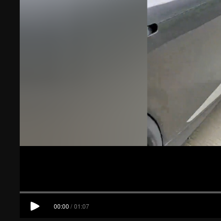
00:00
/
01:07