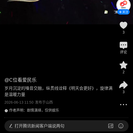
关注
3
评论
2
@
C位看爱民乐
岁月沉淀的嗓音交融，纵贯线诠释《明天会更好》，旋律满
3
是温暖力量
2026-06-13 11:50
发布于
山西
作者声明：剧情演绎，仅供娱乐
打开
腾讯新闻客户端说两句