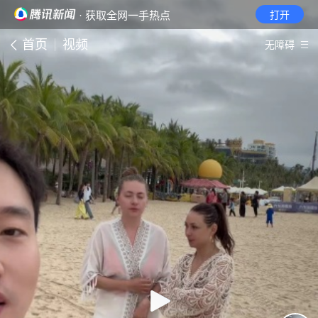
· 获取全网一手热点
打开
首页
视频
无障碍