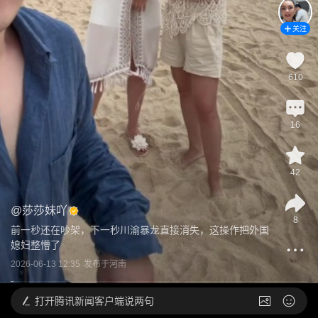
关注
610
16
42
@
莎莎妹吖
8
前一秒还在吵架，下一秒川渝暴龙直接消失，这操作把外国
媳妇整懵了
2026-06-13 12:35
发布于
河南
打开
腾讯新闻客户端说两句