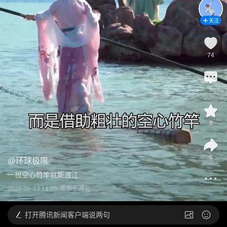
关注
74
6
8
6
@
环球极限
一根空心竹竿就能渡江
2026-06-13 11:05
发布于
湖北
打开
腾讯新闻客户端说两句