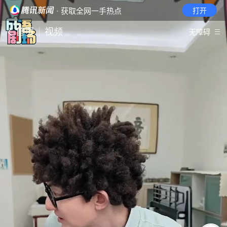
· 获取全网一手热点
打开
首页
视频
无障碍