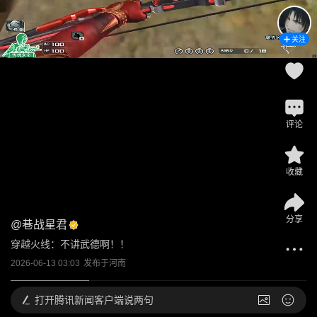
关注
评论
收藏
分享
@
巷战星君
穿越火线：不讲武德啊！！
2026-06-13 03:03
发布于
河南
打开
腾讯新闻客户端说两句