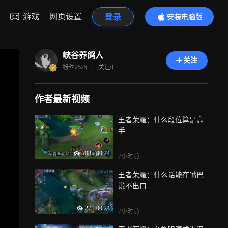
游戏
网页设置
登录
安装电脑版
内容更精彩
峡谷养鸽人
关注
粉丝
2525
|
关注
0
作者最新视频
王者荣耀：什么段位算是高
手
708
|
00:24
7小时前
王者荣耀：什么话能在嘴巴
说不出口
27
|
00:24
7小时前