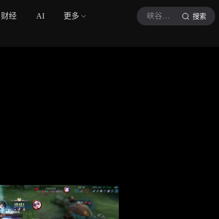
财经
AI
更多
峡谷养鸽人
搜索