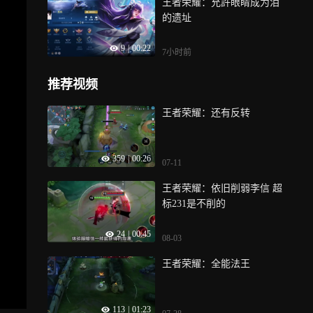
王者荣耀：允許眼睛成为泪
的遗址
9
|
00:22
7小时前
推荐视频
王者荣耀：还有反转
359
|
00:26
07-11
王者荣耀：依旧削弱李信 超
标231是不削的
24
|
00:45
08-03
王者荣耀：全能法王
113
|
01:23