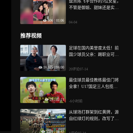
盘点陈飞宇合作的5位女星，
不管是御姐、甜妹还是实力
派小花，都很有cp感
606
|
01:06
04-04
推荐视频
足球在国内美誉度太低！前
国少球员父亲：踢职业可能
没送快递收入多
16.3万
|
06:00
20评论
07-14
最佳球员最佳教练最佳门将
全拿！U17国足三人包揽大
奖，中国青训的夏天
29
|
01:11
-6小时前
从球场打群架到红黄牌，源
自红绿灯的规则，改写了足
球的历史！
5599
|
06:43