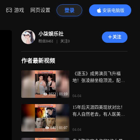
游戏
网页设置
登录
安装电脑版
内容更精彩
小柒娱乐社
关注
粉丝
8461
|
关注
0
作者最新视频
《逐玉》成男演员飞升福
地！张凌赫坐稳顶流，配角
纷纷涨粉升咖
1022
|
01:19
04-04
15年后天涯四美现状对比！
有人自然老去，有人医美痕
迹明显
640
|
01:07
04-04