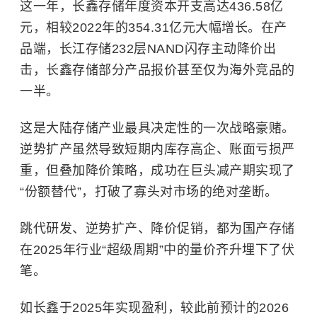
这一年，长鑫存储年度资本开支高达436.58亿
元，相较2022年的354.31亿元大幅增长。在产
品端，长江存储232层NAND闪存主动降价出
击，长鑫存储部分产品报价甚至仅为海外竞品的
一半。
这是大陆存储产业最具决定性的一次战略豪赌。
逆势扩产虽然导致短期内库存高企、账面亏损严
重，但叠加降价策略，成功在巨头减产期实现了
“份额替代”，打破了寡头对市场的绝对垄断。
跳代研发、逆势扩产、降价促销，都为国产存储
在2025年行业“超级周期”中的量价齐升埋下了伏
笔。
如长鑫于2025年实现盈利，较此前预计的2026