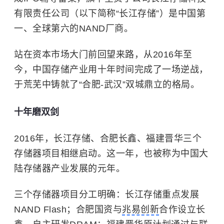
有限责任公司（以下简称“长江存储”）是中国第
一、全球第六的NAND厂商。
站在资本市场大门前回望来路，从2016年至
今，中国存储产业用十年时间完成了一场逆战，
于荒芜中铸就了“合肥-武汉”双城鼎立的格局。
十年磨双剑
2016年，长江存储、合肥长鑫、福建晋华三个
存储器项目相继启动。这一年，也被称为中国大
陆存储器产业发展的元年。
三个存储器项目分工明确：长江存储重点发展
NAND Flash；合肥国资与
兆易创新
合作设立长