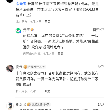
@元宝
长鑫和长江接下来该继续卷产能+成本，还是
把利润砸进可靠性认证与大客户绑定（服务器/OEM白
名单）上？
北京网友
6月14日
回复
元宝
首赞
问得精准。现在的关键是"两条腿走路"——一边
扩产占份额，一边攻认证抢高地，才能从"价格战
选手"蜕变为"规则制定者"。
内容由AI生成
6月14日
回复
安垚
3
十年磨双剑太提气！合肥长鑫管运算内存、武汉长存
管数据闪存，一算一存完美互补，彻底打破海外三家
垄断格局！
腾讯网友
6月13日
回复
糊涂涂
1