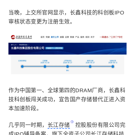
当晚，上交所官网显示，长鑫科技的科创板IPO
审核状态变更为注册生效。
作为中国第一、全球第四的DRAM厂商，长鑫科
技科创板闯关成功，宣告国产存储替代正进入资
本加速阶段。
几乎同一时期，
长江存储
控股股份有限公司完
成IPO辅导备案，旗下全资子公司长江存储科技