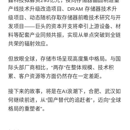
鑫科技拟募资295亿元，投向存储器晶圆制造量
产线技术升级改造项目、DRAM 存储器技术升
级项目、动态随机存取存储器前瞻技术研究与开
发项目——巨头的资本开支将牵引上游设备、材
料等配套产业同频共振，实现从单点突破到全链
共荣的辐射效应。
但放眼全球，存储市场呈现高度集中格局。与国
际头部厂商相比，“两存”在整体规模、技术积
累、客户资源等方面仍然存在一定差距。
接下来的故事，将是在AI浪潮下，合肥、武汉如
何继续前进，从“国产替代的追赶者”，迈向“全球
格局的重塑者”。