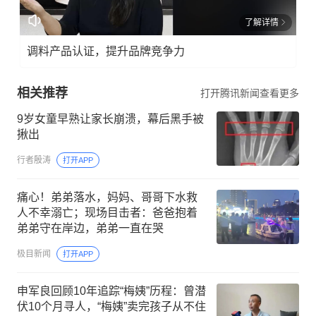
了解详情
调料产品认证，提升品牌竞争力
相关推荐
打开腾讯新闻查看更多
9岁女童早熟让家长崩溃，幕后黑手被
揪出
行者殷涛
打开APP
痛心！弟弟落水，妈妈、哥哥下水救
人不幸溺亡；现场目击者：爸爸抱着
弟弟守在岸边，弟弟一直在哭
极目新闻
打开APP
申军良回顾10年追踪“梅姨”历程：曾潜
伏10个月寻人，“梅姨”卖完孩子从不住