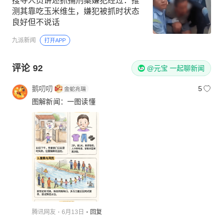
搜寻人员讲述抓捕刑案嫌犯经过：推
测其靠吃玉米维生，嫌犯被抓时状态
良好但不说话
九派新闻
打开APP
评论
92
@元宝 一起聊新闻
鹅叨叨
5
图解新闻：一图读懂
腾讯网友
6月13日
回复