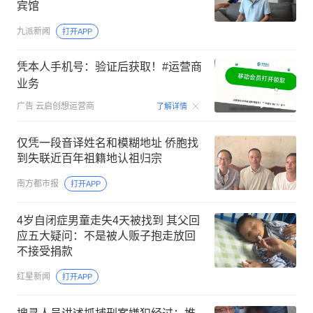
宾馆
九派新闻
打开APP
凭本人手机号：验证后获取！#运营商
业务
00:15
广告
云启创想运营商
了解详情
仅凭一段音译姓名和模糊地址 侨胞找
到失联近百年祖籍地认祖归宗
南方都市报
打开APP
4岁自闭症男童走失4天被找到 其父回
应五大疑问：不是被人贩子抱走放回
不接受捐款
红星新闻
打开APP