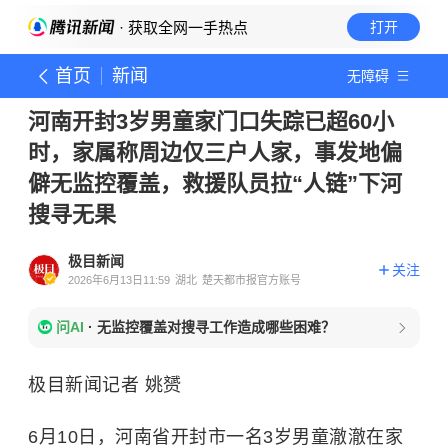
· 获取全网一手热点
打开
首页
新闻
无障碍
河南开封3岁男童家门口失踪已超60小
时，家属称周边仅三户人家，事发地偏
僻无监控覆盖，救援队员拉“人链”下河
搜寻无果
极目新闻
关注
2026年6月13日11:59
湖北
楚天都市报官方账号
问AI
·
无监控覆盖对搜寻工作造成哪些困难？
极目新闻记者 姚赟
6月10日，河南省开封市一名3岁男童澈澈在家