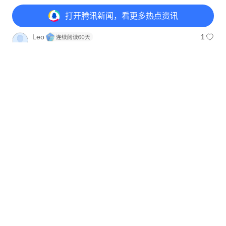
海南网友
6月13日
回复
打开
腾讯新闻，看更多热点资讯
Leo
1
愿孩子平安
新疆网友
6月13日
回复
打开
APP参与讨论
92
79
31
83
好运来
首赞
愿平安无事
河北网友
6月13日
回复
ho
首赞
愿孩子平安
四川网友
6月13日
回复
白士医龙
19
看这个地形，九成是掉进河里了，而且河水流速快，
建议扩大搜范围。