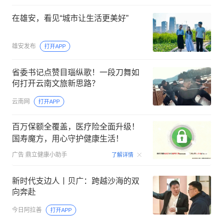
在雄安，看见“城市让生活更美好”
雄安发布
打开APP
省委书记点赞目瑙纵歌！一段刀舞如
何打开云南文旅新思路？
云南网
打开APP
百万保额全覆盖，医疗险全面升级！
国寿魔方，用心守护健康生活！
00:06
广告
鼎立健康小助手
了解详情
新时代支边人丨贝广：跨越沙海的双
向奔赴
今日阿拉善
打开APP