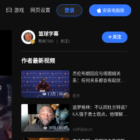
游戏
网页设置
登录
安装电脑版
内容更精彩
篮球字幕
关注
粉丝
7263
|
关注
2
作者最新视频
杰伦布朗回应与塔图姆关
系：任何关系都会有起伏，
近期已无联系
1.3万
|
00:47
前天
追梦格林：不认同杜兰特说7
6人强于勇士观点，他理解的
篮球就是得分
5938
|
01:05
16评论
08-05