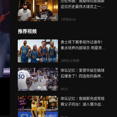
杰伦布朗：我期待向詹姆斯
这位历史最伟大球员之一去
学习
4446
|
01:00
1评论
08-04
推荐视频
勇士将下赛季视作过渡年！
重点培养内部球员 明夏将腾
出1.2亿空间
8353
|
01:07
2评论
2小时前
体坛记忆｜爱德华兹在输球
后爆发了！四连败的森林狼
内讧浮出水面！何去何从？
282
|
03:16
08-02
体坛记忆｜詹姆斯完成常规
赛父子同台！湖人爆冷战胜
森林狼！
184
|
03:33