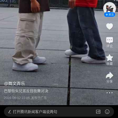
关注
评论
收藏
分享
@
舞文弄乐
巴黎街头兄弟反目街舞对决
2026-06-12 23:05
发布于
广东
打开
腾讯新闻客户端说两句