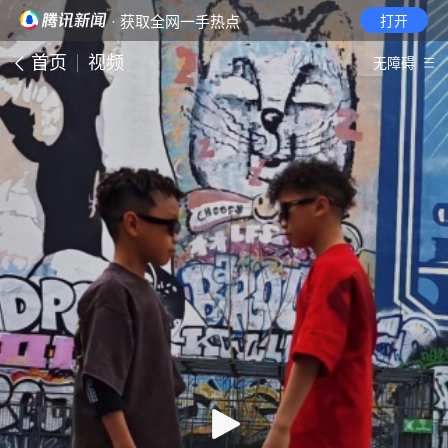
· 获取全网一手热点
打开
首页
视频
无障碍