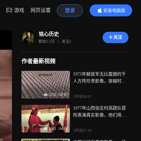
游戏
网页设置
登录
安装电脑版
内容更精彩
铭心历史
关注
粉丝
3.3万
|
关注
2
作者最新视频
1973年解放军无比震撼的千
人方阵珍贵影像，穿越时空
的呐喊声响彻寰宇
3333
|
02:07
1评论
08-03
1977年山西张庄村高跷队冒
险表演真实影像，他们用非
遗文化表演的方式，痛批历
9061
|
04:01
史罪人带给人民的灾难
3评论
07-29