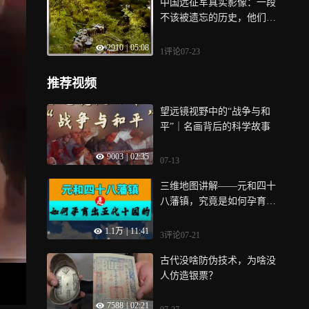
中国远征军真实影像：一段
不该被遗忘的历史，他们历
经万难，只为回到祖国怀抱
2910
|
05:08
1评论
07-23
推荐视频
望远镜视野中的“战争与和
平”｜名画背后的科学故事
9003
|
02:35
07-13
三维地图讲解——元和四十
八藩镇，究竟是如何孕育出
五代十国的
1.1万
|
11:41
3评论
07-21
古代没啥防伪技术，为啥没
人仿造银票？
7588
|
02:21