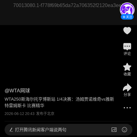
70013080.1-f778f69b65da72a706352f2120ea3ee3
关注
评论
收藏
@
WTA网球
分享
WTA250斯海尔托亨博斯站 1/4决赛：汤姆贾诺维奇vs雅斯
特雷姆斯卡 比赛精华
2026-06-12 20:43
发布于
北京
打开
腾讯新闻客户端说两句