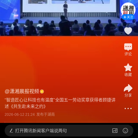
关注
评论
收藏
@
潇湘晨报视频
分享
“智造匠心让科技也有温度”全国五一劳动奖章获得者顾捷讲
述《共生赴未来之约》
2026-06-12 21:24
发布于
湖南
打开
腾讯新闻客户端说两句