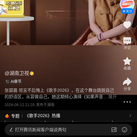
关注
评论
收藏
@
湖南卫视
AI章节
分享
张碧晨 坦言不后悔上《歌手2026》，在这个舞台跳脱自己
的舒适区，从容做自己，她这期倾心演绎《如果声音...
展开
2026-06-12 21:20
发布于
湖南
《歌手2026》热播
专题
打开
腾讯新闻客户端说两句