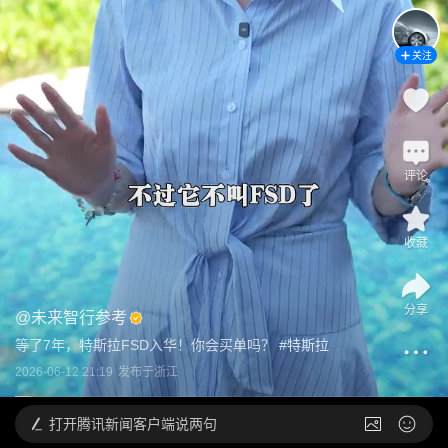
关注
评论
收藏
分享
@
未来智行参考
等了7年，特斯拉FSD入华！你会买单吗？
 #
特斯拉
2026-06-12 21:19
发布于
浙江
打开
腾讯新闻客户端说两句