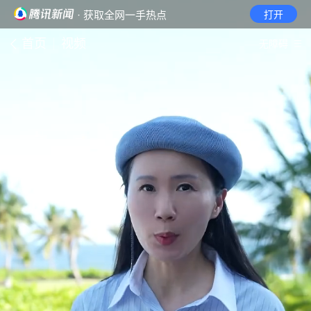
· 获取全网一手热点
打开
首页
视频
无障碍