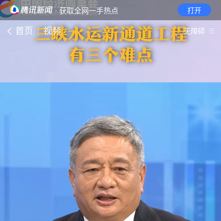
· 获取全网一手热点
打开
首页
视频
无障碍