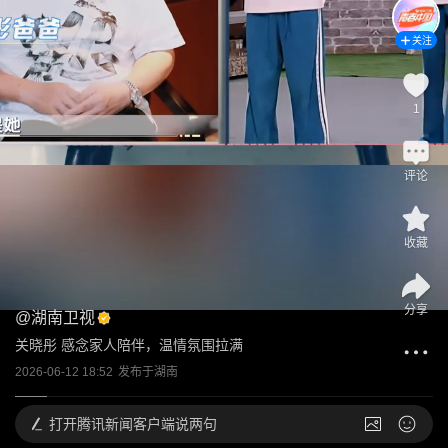
关注
1
评论
收藏
分享
@
湖南卫视
关晓彤 感念家人陪伴，温情氛围拉满
2026-06-12 18:52
发布于
湖南
打开
腾讯新闻客户端说两句