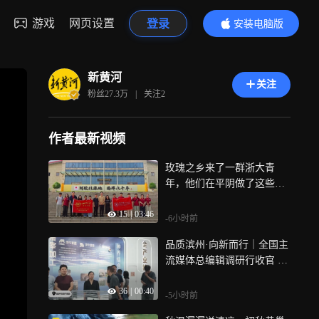
游戏
网页设置
登录
安装电脑版
内容更精彩
新黄河
关注
粉丝
27.3万
|
关注
2
作者最新视频
玫瑰之乡来了一群浙大青
年，他们在平阴做了这些
事……
15
|
03:46
-6小时前
品质滨州·向新而行｜全国主
流媒体总编辑调研行收官 深
挖新质生产力发展滨州启示
36
|
00:40
-5小时前