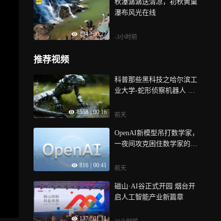
秋瀑潺潺送清凉，初秋黄巢
瀑布风光在线
134
|
00:27
-3小时前
推荐视频
科普那些黑科技之哈尔滨工
业大学-蛇形侦察机器人 未
来战争什么
1558
|
00:16
前天
OpenAI新模型吊打数学家，
一夜间攻克困住数学家的十
大难题
816
|
00:41
前天
磁山·AI谷正式开园 烟台开
启人工智能产业新篇章
137
|
01:11