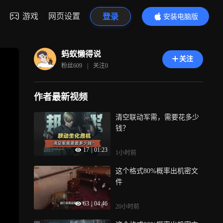
游戏
网页设置
登录
安装电脑版
内容更精彩
蚂蚁懒得说
关注
粉丝
609
|
关注
0
作者最新视频
清空联动军需，需要花多少
钱？
17
|
01:23
1小时前
这个格式80%概率出机密文
件
63
|
04:46
20小时前