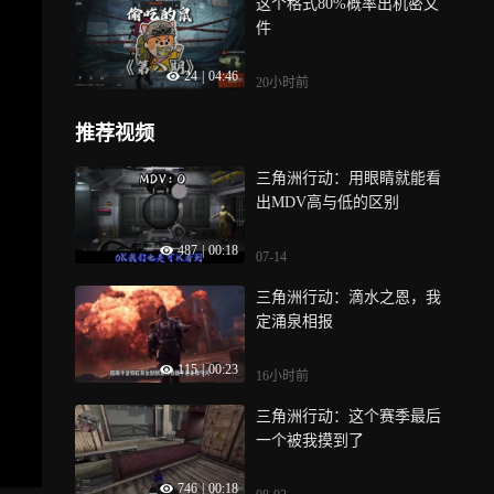
这个格式80%概率出机密文
件
24
|
04:46
20小时前
推荐视频
三角洲行动：用眼睛就能看
出MDV高与低的区别
487
|
00:18
07-14
三角洲行动：滴水之恩，我
定涌泉相报
115
|
00:23
16小时前
三角洲行动：这个赛季最后
一个被我摸到了
746
|
00:18