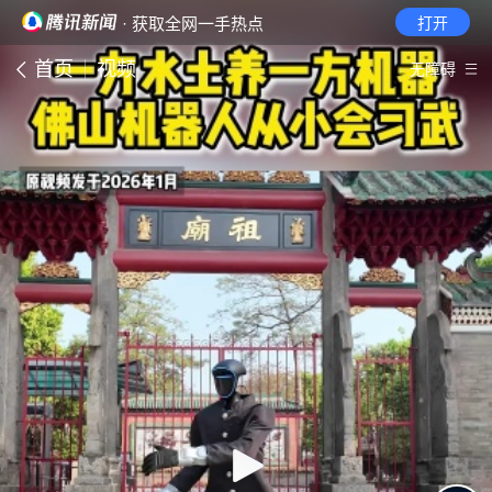
· 获取全网一手热点
打开
首页
视频
无障碍