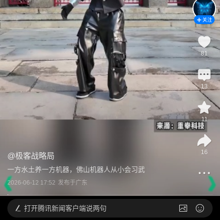
关注
81
13
11
16
@
极客战略局
一方水土养一方机器，佛山机器人从小会习武
2026-06-12 17:52
发布于
广东
打开
腾讯新闻客户端说两句